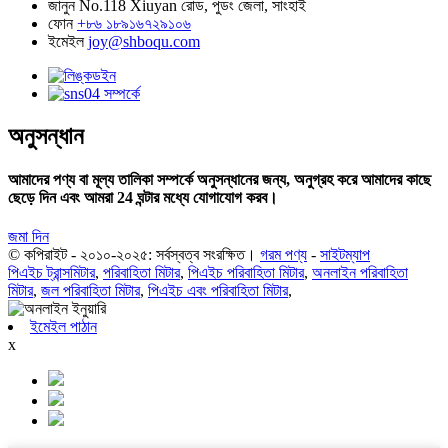
জানুন
No.118 Xiuyan রোড, পুডং জেলা, সাংহাই
ফোন
+৮৬ ১৮৯১৬৭২৯১০৬
ইমেইল
joy@shboqu.com
অনুসন্ধান
আমাদের পণ্য বা মূল্য তালিকা সম্পর্কে অনুসন্ধানের জন্য, অনুগ্রহ করে আমাদের কাছে
ছেড়ে দিন এবং আমরা 24 ঘন্টার মধ্যে যোগাযোগ করব।
জমা দিন
© কপিরাইট - ২০১০-২০২৫: সর্বস্বত্ব সংরক্ষিত।
গরম পণ্য
-
সাইটম্যাপ
পিএইচ ট্রান্সমিটার
,
পরিবাহিতা মিটার
,
পিএইচ পরিবাহিতা মিটার
,
অনলাইন পরিবাহিতা
মিটার
,
জল পরিবাহিতা মিটার
,
পিএইচ এবং পরিবাহিতা মিটার
,
ইমেইল পাঠান
x