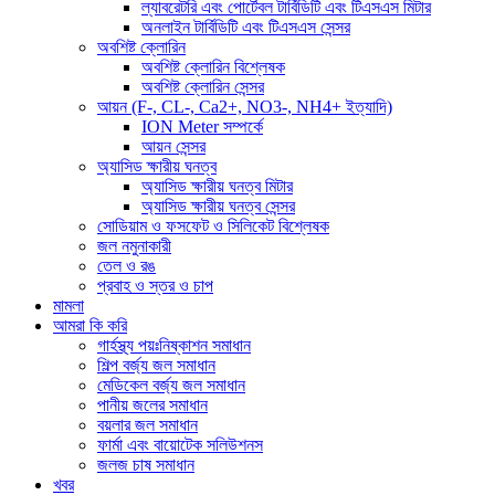
ল্যাবরেটরি এবং পোর্টেবল টার্বিডিটি এবং টিএসএস মিটার
অনলাইন টার্বিডিটি এবং টিএসএস সেন্সর
অবশিষ্ট ক্লোরিন
অবশিষ্ট ক্লোরিন বিশ্লেষক
অবশিষ্ট ক্লোরিন সেন্সর
আয়ন (F-, CL-, Ca2+, NO3-, NH4+ ইত্যাদি)
ION Meter সম্পর্কে
আয়ন সেন্সর
অ্যাসিড ক্ষারীয় ঘনত্ব
অ্যাসিড ক্ষারীয় ঘনত্ব মিটার
অ্যাসিড ক্ষারীয় ঘনত্ব সেন্সর
সোডিয়াম ও ফসফেট ও সিলিকেট বিশ্লেষক
জল নমুনাকারী
তেল ও রঙ
প্রবাহ ও স্তর ও চাপ
মামলা
আমরা কি করি
গার্হস্থ্য পয়ঃনিষ্কাশন সমাধান
শিল্প বর্জ্য জল সমাধান
মেডিকেল বর্জ্য জল সমাধান
পানীয় জলের সমাধান
বয়লার জল সমাধান
ফার্মা এবং বায়োটেক সলিউশনস
জলজ চাষ সমাধান
খবর