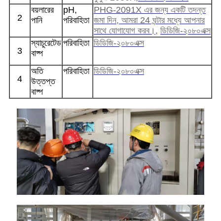
বয়লারের
pH,
PHG-2091X এর জন্য একটি তদন্ত
2
পানি
পরিবাহিতা
জমা দিন, আমরা 24 ঘন্টার মধ্যে আপনার
সাথে যোগাযোগ করব।
,
ডিডিজি-২০৮০এক্স
স্যাচুরেটেড
পরিবাহিতা
ডিডিজি-২০৮০এক্স
3
বাষ্প
অতি
পরিবাহিতা
ডিডিজি-২০৮০এক্স
4
উত্তপ্ত
বাষ্প