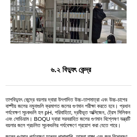
৬.২ বিদ্যুৎ কেন্দ্র
তাপবিদ্যুৎ কেন্দ্রে বয়লার দ্বারা উৎপাদিত উচ্চ-তাপমাত্রা এবং উচ্চ-চাপের
বাষ্পীয় জলের নমুনাগুলি ক্রমাগত জলের গুণমান পরীক্ষা করতে হবে। প্রধান
পর্যবেক্ষণ সূচকগুলি হল pH, পরিবাহিতা, দ্রবীভূত অক্সিজেন, ট্রেস সিলিকন
এবং সোডিয়াম। BOQU দ্বারা সরবরাহিত জলের গুণমান বিশ্লেষণ যন্ত্রটি
বয়লার জলে প্রচলিত সূচকগুলির পর্যবেক্ষণে প্রয়োগ করা যেতে পারে।
জলের গুণমান পর্যবেক্ষণ যন্ত্রের পাশাপাশি, আমরা বাষ্প এবং জল বিশ্লেষণ