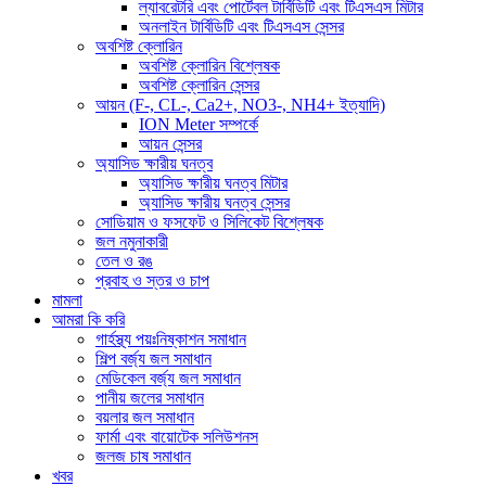
ল্যাবরেটরি এবং পোর্টেবল টার্বিডিটি এবং টিএসএস মিটার
অনলাইন টার্বিডিটি এবং টিএসএস সেন্সর
অবশিষ্ট ক্লোরিন
অবশিষ্ট ক্লোরিন বিশ্লেষক
অবশিষ্ট ক্লোরিন সেন্সর
আয়ন (F-, CL-, Ca2+, NO3-, NH4+ ইত্যাদি)
ION Meter সম্পর্কে
আয়ন সেন্সর
অ্যাসিড ক্ষারীয় ঘনত্ব
অ্যাসিড ক্ষারীয় ঘনত্ব মিটার
অ্যাসিড ক্ষারীয় ঘনত্ব সেন্সর
সোডিয়াম ও ফসফেট ও সিলিকেট বিশ্লেষক
জল নমুনাকারী
তেল ও রঙ
প্রবাহ ও স্তর ও চাপ
মামলা
আমরা কি করি
গার্হস্থ্য পয়ঃনিষ্কাশন সমাধান
শিল্প বর্জ্য জল সমাধান
মেডিকেল বর্জ্য জল সমাধান
পানীয় জলের সমাধান
বয়লার জল সমাধান
ফার্মা এবং বায়োটেক সলিউশনস
জলজ চাষ সমাধান
খবর