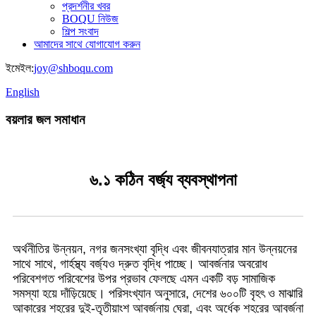
প্রদর্শনীর খবর
BOQU নিউজ
শিল্প সংবাদ
আমাদের সাথে যোগাযোগ করুন
ইমেইল:
joy@shboqu.com
English
বয়লার জল সমাধান
৬.১ কঠিন বর্জ্য ব্যবস্থাপনা
অর্থনীতির উন্নয়ন, নগর জনসংখ্যা বৃদ্ধি এবং জীবনযাত্রার মান উন্নয়নের
সাথে সাথে, গার্হস্থ্য বর্জ্যও দ্রুত বৃদ্ধি পাচ্ছে। আবর্জনার অবরোধ
পরিবেশগত পরিবেশের উপর প্রভাব ফেলছে এমন একটি বড় সামাজিক
সমস্যা হয়ে দাঁড়িয়েছে। পরিসংখ্যান অনুসারে, দেশের ৬০০টি বৃহৎ ও মাঝারি
আকারের শহরের দুই-তৃতীয়াংশ আবর্জনায় ঘেরা, এবং অর্ধেক শহরের আবর্জনা