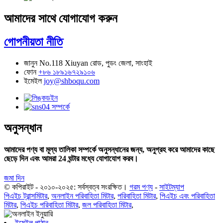
আমাদের সাথে যোগাযোগ করুন
গোপনীয়তা নীতি
জানুন
No.118 Xiuyan রোড, পুডং জেলা, সাংহাই
ফোন
+৮৬ ১৮৯১৬৭২৯১০৬
ইমেইল
joy@shboqu.com
অনুসন্ধান
আমাদের পণ্য বা মূল্য তালিকা সম্পর্কে অনুসন্ধানের জন্য, অনুগ্রহ করে আমাদের কাছে
ছেড়ে দিন এবং আমরা 24 ঘন্টার মধ্যে যোগাযোগ করব।
জমা দিন
© কপিরাইট - ২০১০-২০২৫: সর্বস্বত্ব সংরক্ষিত।
গরম পণ্য
-
সাইটম্যাপ
পিএইচ ট্রান্সমিটার
,
অনলাইন পরিবাহিতা মিটার
,
পরিবাহিতা মিটার
,
পিএইচ এবং পরিবাহিতা
মিটার
,
পিএইচ পরিবাহিতা মিটার
,
জল পরিবাহিতা মিটার
,
ইমেইল পাঠান