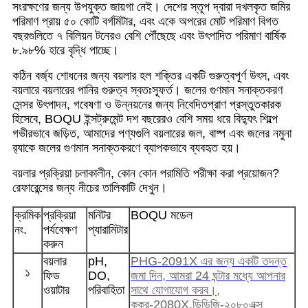
সংরক্ষণের জন্য উপযুক্ত জায়গা নেই। দেশের স্তূপ দ্বারা দখলকৃত জমির
পরিমাণ প্রায় ৫০ কোটি বর্গমিটার, এবং একে অপরের মোট পরিমাণ বিগত
বছরগুলিতে ৭ বিলিয়ন টনেরও বেশি পৌঁছেছে এবং উৎপাদিত পরিমাণ বার্ষিক
৮.৯৮% হারে বৃদ্ধি পাচ্ছে।
কঠিন বর্জ্য শোধনের জন্য বয়লার হল শক্তির একটি গুরুত্বপূর্ণ উৎস, এবং
বয়লারে বয়লারের পানির গুরুত্ব স্বতঃস্ফূর্ত। জলের গুণমান সনাক্তকরণ
সেন্সর উৎপাদন, গবেষণা ও উন্নয়নের জন্য নিবেদিতপ্রাণ প্রস্তুতকারক
হিসেবে, BOQU ইন্সট্রুমেন্ট দশ বছরেরও বেশি সময় ধরে বিদ্যুৎ শিল্পে
গভীরভাবে জড়িত, আমাদের পণ্যগুলি বয়লারের জল, বাষ্প এবং জলের নমুনা
র‍্যাকে জলের গুণমান সনাক্তকরণে ব্যাপকভাবে ব্যবহৃত হয়।
বয়লার প্রক্রিয়া চলাকালীন, কোন কোন পরামিতি পরীক্ষা করা প্রয়োজন?
রেফারেন্সের জন্য নীচের তালিকাটি দেখুন।
ক্রমিক
প্রক্রিয়া
মনিটর
BOQU মডেল
নং.
পর্যবেক্ষণ
প্যারামিটার
করুন
বয়লার
pH,
PHG-2091X এর জন্য একটি তদন্ত
১
ফিড
DO,
জমা দিন, আমরা 24 ঘন্টার মধ্যে আপনার
ওয়াটার
পরিবাহিতা
সাথে যোগাযোগ করব।
,
কুকুর-2080X,
ডিডিজি-২০৮০এক্স