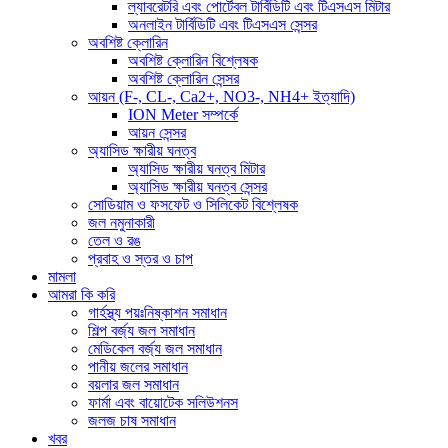
ল্যাবরেটরি এবং পোর্টেবল টার্বিডিটি এবং টিএসএস মিটার
অনলাইন টার্বিডিটি এবং টিএসএস সেন্সর
অবশিষ্ট ক্লোরিন
অবশিষ্ট ক্লোরিন বিশ্লেষক
অবশিষ্ট ক্লোরিন সেন্সর
আয়ন (F-, CL-, Ca2+, NO3-, NH4+ ইত্যাদি)
ION Meter সম্পর্কে
আয়ন সেন্সর
অ্যাসিড ক্ষারীয় ঘনত্ব
অ্যাসিড ক্ষারীয় ঘনত্ব মিটার
অ্যাসিড ক্ষারীয় ঘনত্ব সেন্সর
সোডিয়াম ও ফসফেট ও সিলিকেট বিশ্লেষক
জল নমুনাকারী
তেল ও রঙ
প্রবাহ ও স্তর ও চাপ
মামলা
আমরা কি করি
গার্হস্থ্য পয়ঃনিষ্কাশন সমাধান
শিল্প বর্জ্য জল সমাধান
মেডিকেল বর্জ্য জল সমাধান
পানীয় জলের সমাধান
বয়লার জল সমাধান
ফার্মা এবং বায়োটেক সলিউশনস
জলজ চাষ সমাধান
খবর