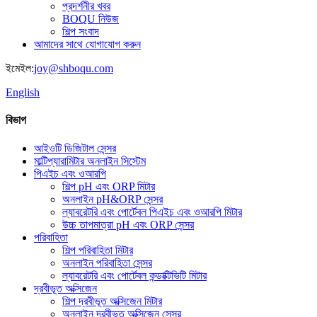
প্রদর্শনীর খবর
BOQU নিউজ
শিল্প সংবাদ
আমাদের সাথে যোগাযোগ করুন
ইমেইল:
joy@shboqu.com
English
বিভাগ
আইওটি ডিজিটাল সেন্সর
মাল্টিপ্যারামিটার অনলাইন সিস্টেম
পিএইচ এবং ওআরপি
শিল্প pH এবং ORP মিটার
অনলাইন pH&ORP সেন্সর
ল্যাবরেটরি এবং পোর্টেবল পিএইচ এবং ওআরপি মিটার
উচ্চ তাপমাত্রা pH এবং ORP সেন্সর
পরিবাহিতা
শিল্প পরিবাহিতা মিটার
অনলাইন পরিবাহিতা সেন্সর
ল্যাবরেটরি এবং পোর্টেবল কন্ডাক্টিভিটি মিটার
দ্রবীভূত অক্সিজেন
শিল্প দ্রবীভূত অক্সিজেন মিটার
অনলাইন দ্রবীভূত অক্সিজেন সেন্সর