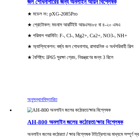
জল শোধনাগারের জন্য অনলাইন আয়ন বিশ্লেষক
★ মডেল নং: pXG-2085Pro
★ প্রোটোকল: মডবাস আরটিইউ আরএস৪৮৫ বা ৪-২০ এমএ
★ পরিমাপ পরামিতি: F-, Cl-, Mg2+, Ca2+, NO3-, NH+
★ অ্যাপ্লিকেশন: বর্জ্য জল শোধনাগার, রাসায়নিক ও অর্ধপরিবাহী শিল্প
★ বৈশিষ্ট্য: IP65 সুরক্ষা গ্রেড, নিয়ন্ত্রণের জন্য 3 রিলে
অনুসন্ধান
বিস্তারিত
AH-800 অনলাইন জলের কঠোরতা/ক্ষার বিশ্লেষক
অনলাইন জলের কঠোরতা / ক্ষার বিশ্লেষক টাইট্রেশনের মাধ্যমে সম্পূর্ণ স্