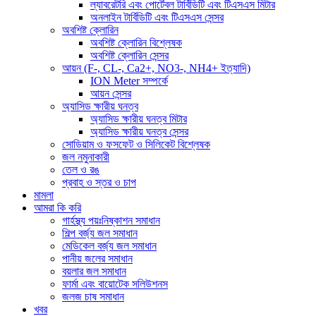
ল্যাবরেটরি এবং পোর্টেবল টার্বিডিটি এবং টিএসএস মিটার
অনলাইন টার্বিডিটি এবং টিএসএস সেন্সর
অবশিষ্ট ক্লোরিন
অবশিষ্ট ক্লোরিন বিশ্লেষক
অবশিষ্ট ক্লোরিন সেন্সর
আয়ন (F-, CL-, Ca2+, NO3-, NH4+ ইত্যাদি)
ION Meter সম্পর্কে
আয়ন সেন্সর
অ্যাসিড ক্ষারীয় ঘনত্ব
অ্যাসিড ক্ষারীয় ঘনত্ব মিটার
অ্যাসিড ক্ষারীয় ঘনত্ব সেন্সর
সোডিয়াম ও ফসফেট ও সিলিকেট বিশ্লেষক
জল নমুনাকারী
তেল ও রঙ
প্রবাহ ও স্তর ও চাপ
মামলা
আমরা কি করি
গার্হস্থ্য পয়ঃনিষ্কাশন সমাধান
শিল্প বর্জ্য জল সমাধান
মেডিকেল বর্জ্য জল সমাধান
পানীয় জলের সমাধান
বয়লার জল সমাধান
ফার্মা এবং বায়োটেক সলিউশনস
জলজ চাষ সমাধান
খবর