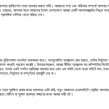
পনার ব্যক্তিগত তথ্য ব্যবহার করতে পারি। আমাদের পণ্য এবং পরিষেবা সম্পর্কে আপনার 
তাছাড়া, আপনার সাথে আমাদের ইমেল যোগাযোগে আমরা একটি আনসাবস্ক্রাইব লিঙ্ক অন্তর
্রাসঙ্গিক তালিকা থেকে সরিয়ে দেব।
 যুক্তিসঙ্গত সতর্কতা অবলম্বন করে। অননুমোদিত অ্যাক্সেস রোধ করতে, ডেটার নির্ভুলতা 
নাগত পদ্ধতি প্রয়োগ করেছি। উদাহরণস্বরূপ, আমরা সীমিত অ্যাক্সেস সহ কম্পিউটার সিস্টে
 অথবা একই লগইন প্রক্রিয়া ব্যবহার করে এমন এক সাইট থেকে অন্য সাইটে যান, তখন আম
ির্ভুলতা বা সম্পূর্ণতার গ্যারান্টি দেয় না।
গত তথ্য সুরক্ষিত রাখার জন্য যথাসাধ্য চেষ্টা করি, তবুও আমাদের ওয়েবসাইটে প্রেরিত আপনা
েটিংস বা সুরক্ষা ব্যবস্থা লঙ্ঘনের জন্য আমরা দায়ী নই।