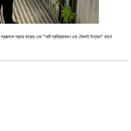
কল্পকে প্রচার করেছে এবং "স্মার্ট প্রক্রিয়াকরণ এবং টেকসই উন্নয়ন" ধারণা