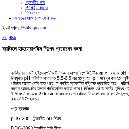
প্রদর্শনীর খবর
BOQU নিউজ
শিল্প সংবাদ
আমাদের সাথে যোগাযোগ করুন
ইমেইল:
joy@shboqu.com
English
ব্রাজিলে হাইড্রোপনিক্স শিল্পের প্রয়োগের ঘটনা
ব্রাজিলের একটি হাইড্রোপনিক উদ্ভিজ্জ কোম্পানি পেরিস্টাল্টিক পাম্পে দ্রবণের pH 
উপযুক্ত pH পরিসীমা সাধারণত 5.5-6.5 এর মধ্যে হয়, pH মান খুব কম হলে পুষ্টির দ্র
পরিমাণ অনেক বেশি হতে পারে, যা সবজির স্বাভাবিক বৃদ্ধিকে প্রভাবিত করে। পরিব
দ্রবণে আয়নগুলির ঘনত্ব প্রতিফলিত করতে পারে। বিভিন্ন ধরণের সবজি, বৃদ্ধির পর্যায়
1.5ms/cm এবং 2.0ms/cm এর মধ্যে পরিবাহিতা নিয়ন্ত্রণ করা আরও উপযুক্ত; যেসব 
করা বেশি উপযুক্ত।
পণ্য ব্যবহার:
pHG-2081 ইন্ডাস্ট্রি pH মিটার
DDG-2090 ইন্ডাস্ট্রি ইসি মিটার