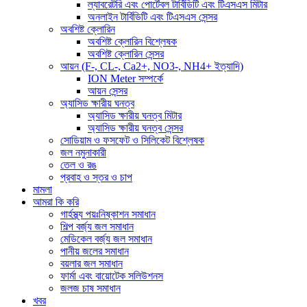
ল্যাবরেটরি এবং পোর্টেবল টার্বিডিটি এবং টিএসএস মিটার
অনলাইন টার্বিডিটি এবং টিএসএস সেন্সর
অবশিষ্ট ক্লোরিন
অবশিষ্ট ক্লোরিন বিশ্লেষক
অবশিষ্ট ক্লোরিন সেন্সর
আয়ন (F-, CL-, Ca2+, NO3-, NH4+ ইত্যাদি)
ION Meter সম্পর্কে
আয়ন সেন্সর
অ্যাসিড ক্ষারীয় ঘনত্ব
অ্যাসিড ক্ষারীয় ঘনত্ব মিটার
অ্যাসিড ক্ষারীয় ঘনত্ব সেন্সর
সোডিয়াম ও ফসফেট ও সিলিকেট বিশ্লেষক
জল নমুনাকারী
তেল ও রঙ
প্রবাহ ও স্তর ও চাপ
মামলা
আমরা কি করি
গার্হস্থ্য পয়ঃনিষ্কাশন সমাধান
শিল্প বর্জ্য জল সমাধান
মেডিকেল বর্জ্য জল সমাধান
পানীয় জলের সমাধান
বয়লার জল সমাধান
ফার্মা এবং বায়োটেক সলিউশনস
জলজ চাষ সমাধান
খবর