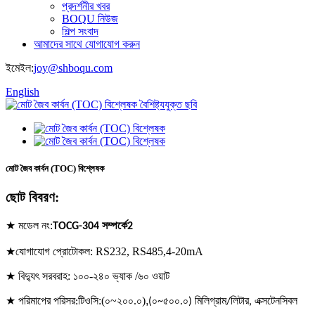
প্রদর্শনীর খবর
BOQU নিউজ
শিল্প সংবাদ
আমাদের সাথে যোগাযোগ করুন
ইমেইল:
joy@shboqu.com
English
মোট জৈব কার্বন (TOC) বিশ্লেষক
ছোট বিবরণ:
★ মডেল নং:
TOCG-304 সম্পর্কে
2
★যোগাযোগ প্রোটোকল: RS232, RS485,4-20mA
★ বিদ্যুৎ সরবরাহ: ১০০-২৪০ ভ্যাক /৬০ ওয়াট
★ পরিমাপের পরিসর
টিওসি:(০~২০০.০)
,
:
(০~৫০০.০) মিলিগ্রাম/লিটার, এক্সটেনসিবল