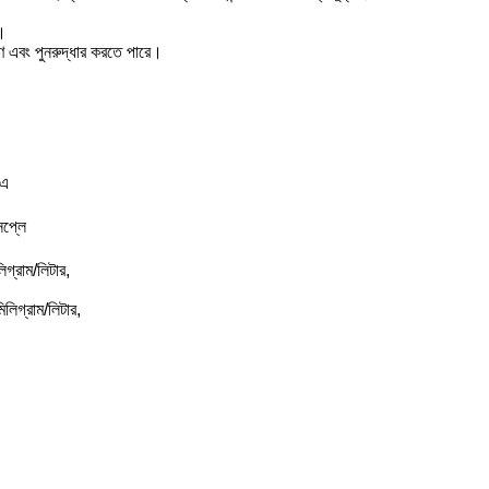
ে।
ষণ এবং পুনরুদ্ধার করতে পারে।
মএ
সপ্লে
গ্রাম/লিটার,
লিগ্রাম/লিটার,