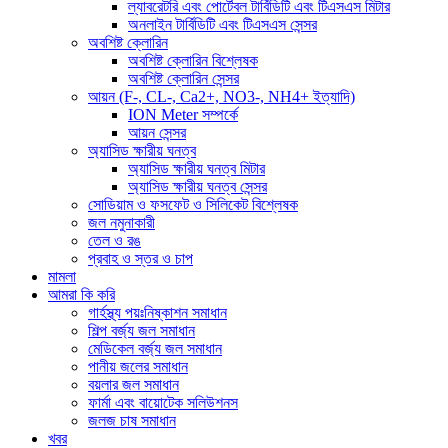
ল্যাবরেটরি এবং পোর্টেবল টার্বিডিটি এবং টিএসএস মিটার
অনলাইন টার্বিডিটি এবং টিএসএস সেন্সর
অবশিষ্ট ক্লোরিন
অবশিষ্ট ক্লোরিন বিশ্লেষক
অবশিষ্ট ক্লোরিন সেন্সর
আয়ন (F-, CL-, Ca2+, NO3-, NH4+ ইত্যাদি)
ION Meter সম্পর্কে
আয়ন সেন্সর
অ্যাসিড ক্ষারীয় ঘনত্ব
অ্যাসিড ক্ষারীয় ঘনত্ব মিটার
অ্যাসিড ক্ষারীয় ঘনত্ব সেন্সর
সোডিয়াম ও ফসফেট ও সিলিকেট বিশ্লেষক
জল নমুনাকারী
তেল ও রঙ
প্রবাহ ও স্তর ও চাপ
মামলা
আমরা কি করি
গার্হস্থ্য পয়ঃনিষ্কাশন সমাধান
শিল্প বর্জ্য জল সমাধান
মেডিকেল বর্জ্য জল সমাধান
পানীয় জলের সমাধান
বয়লার জল সমাধান
ফার্মা এবং বায়োটেক সলিউশনস
জলজ চাষ সমাধান
খবর