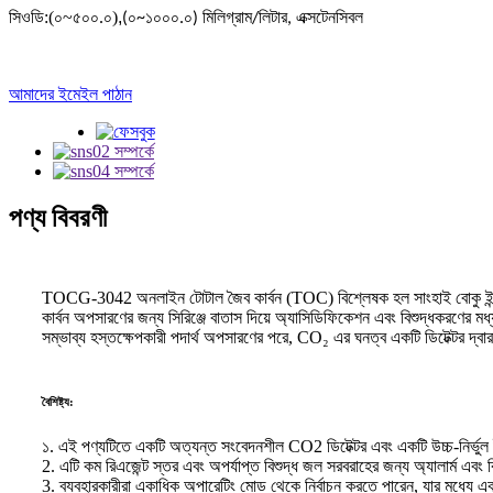
সিওডি:(০~৫০০.০)
,
(০~১০০০.০) মিলিগ্রাম/লিটার, এক্সটেনসিবল
আমাদের ইমেইল পাঠান
পণ্য বিবরণী
TOCG-3042 অনলাইন টোটাল জৈব কার্বন (TOC) বিশ্লেষক হল সাংহাই বোকু ইন্সট্রু
কার্বন অপসারণের জন্য সিরিঞ্জে বাতাস দিয়ে অ্যাসিডিফিকেশন এবং বিশুদ্ধকরণের মধ
সম্ভাব্য হস্তক্ষেপকারী পদার্থ অপসারণের পরে, CO₂ এর ঘনত্ব একটি ডিটেক্টর দ্বার
বৈশিষ্ট্য:
১. এই পণ্যটিতে একটি অত্যন্ত সংবেদনশীল CO2 ডিটেক্টর এবং একটি উচ্চ-নির্ভুল 
2. এটি কম রিএজেন্ট স্তর এবং অপর্যাপ্ত বিশুদ্ধ জল সরবরাহের জন্য অ্যালার্ম এবং 
3. ব্যবহারকারীরা একাধিক অপারেটিং মোড থেকে নির্বাচন করতে পারেন, যার মধ্যে এক