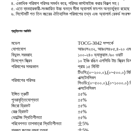
৪. একাধিক পরিমাপ পরিসর সমর্থন করে, পরিসর কাস্টমাইজ করার বিকল্প সহ।
৫. এতে ব্যবহারকারী-সংজ্ঞায়িত উচ্চ ঘনত্ব সীমা অ্যালার্ম ফাংশন অন্তর্ভুক্ত রয়েছ
৬. সিস্টেমটি গত তিন বছরের ঐতিহাসিক পরিমাপের তথ্য এবং অ্যালার্ম রেকর্ড সংরক্
প্রযুক্তিগত পরামিতি
মডেল
TOCG-3042 সম্পর্কে
যোগাযোগ
আরএস২৩২, আরএস৪৮৫,৪-২০ এ
বিদ্যুৎ সরবরাহ
১০০-২৪০ ভ্যাকুয়াম /৬০ ওয়াট
ডিসপ্লে স্ক্রিন
১০ ইঞ্চি রঙিন এলসিডি টাচ স্ক্রিন ডি
পরিমাপের সময়কাল
প্রায় ১৫ মিনিট
টিওসি:(০~২০০.০)
,
(০~৫০০.০) মিলি
এক্সটেনসিবল
পরিমাপের পরিসর
সিওডি:(০~৫০০.০)
,
(০~১০০০.০) মি
এক্সটেনসিবল
ইঙ্গিত ত্রুটি
±৫%
পুনরাবৃত্তিযোগ্যতা
±৫%
জিরো ড্রিফট
±৫%
রেঞ্জ ড্রিফট
±৫%
ভোল্টেজ স্থিতিশীলতা
±৫%
পরিবেশগত তাপমাত্রা স্থিতিশীলতা
士
5%
প্রকৃত জলের নমুনা তুলনা
士
5%